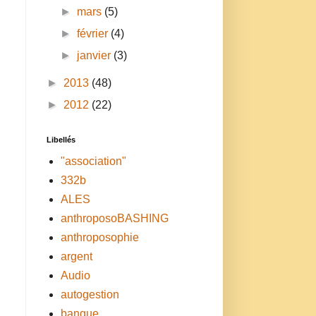
►
mars
(5)
►
février
(4)
►
janvier
(3)
►
2013
(48)
►
2012
(22)
Libellés
"association"
332b
ALES
anthroposoBASHING
anthroposophie
argent
Audio
autogestion
banque