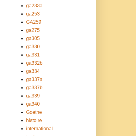
ga233a
ga253
GA259
ga275
ga305
ga330
ga331
ga332b
ga334
ga337a
ga337b
ga339
ga340
Goethe
histoire
international