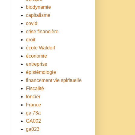
biodynamie
capitalisme
covid
crise financière
droit
école Waldorf
économie
entreprise
épistémologie
financement vie spirituelle
Fiscalité
foncier
France
ga 73a
GA002
ga023