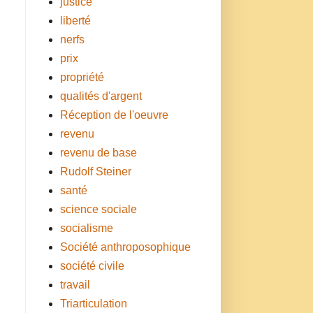
justice
liberté
nerfs
prix
propriété
qualités d'argent
Réception de l'oeuvre
revenu
revenu de base
Rudolf Steiner
santé
science sociale
socialisme
Société anthroposophique
société civile
travail
Triarticulation