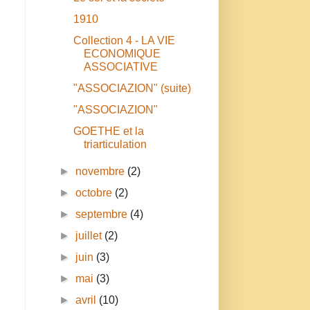
1910
Collection 4 - LA VIE
ECONOMIQUE
ASSOCIATIVE
"ASSOCIAZION" (suite)
n
"ASSOCIAZION"
GOETHE et la
triarticulation
►
novembre
(2)
►
octobre
(2)
►
septembre
(4)
►
juillet
(2)
►
juin
(3)
►
mai
(3)
►
avril
(10)