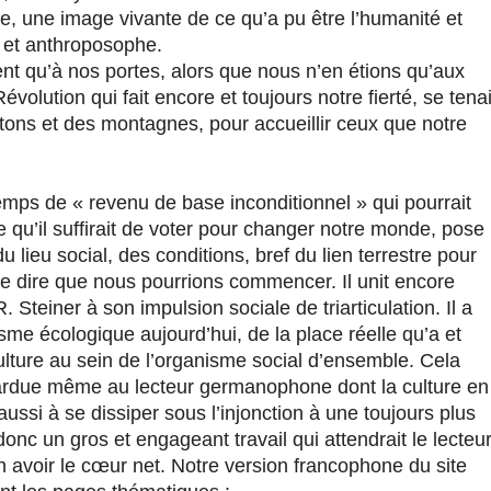
re, une image vivante de ce qu’a pu être l’humanité et
e et anthroposophe.
nt qu’à nos portes, alors que nous n’en étions qu’aux
volution qui fait encore et toujours notre fierté, se tenai
ntons et des montagnes, pour accueillir ceux que notre
emps de « revenu de base inconditionnel » qui pourrait
e qu’il suffirait de voter pour changer notre monde, pose
u lieu social, des conditions, bref du lien terrestre pour
me dire que nous pourrions commencer. Il unit encore
. Steiner à son impulsion sociale de triarticulation. Il a
sme écologique aujourd’hui, de la place réelle qu’a et
ulture au sein de l’organisme social d’ensemble. Cela
ardue même au lecteur germanophone dont la culture en
ssi à se dissiper sous l’injonction à une toujours plus
donc un gros et engageant travail qui attendrait le lecteu
en avoir le cœur net. Notre version francophone du site