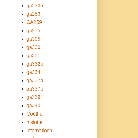
ga233a
ga253
GA259
ga275
ga305
ga330
ga331
ga332b
ga334
ga337a
ga337b
ga339
ga340
Goethe
histoire
international