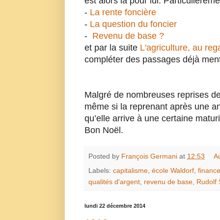
est alors là pour lui. Particulière
-
La rente foncière
-
La question du foncier
-
Revenu de base ?
et par la suite
L'agriculture, au re
compléter des passages déjà menti
Malgré de nombreuses reprises de
même si la reprenant après une ann
qu’elle arrive à une certaine matur
Bon Noël.
Posted by
François Germani
at
12:53
A
Labels:
capitalisme
,
école Waldorf
,
finance
qualités d'argent
,
revenu de base
,
Rudolf 
lundi 22 décembre 2014