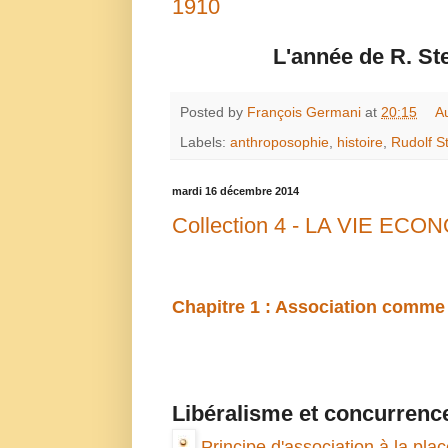
1910
L'année de R. St
Posted by
François Germani
at
20:15
A
Labels:
anthroposophie
,
histoire
,
Rudolf S
mardi 16 décembre 2014
Collection 4 - LA VIE E
Chapitre 1 : Association comme 
Libéralisme et concurrenc
Principe d'association à la pl