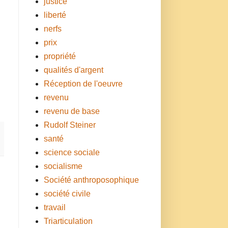
justice
liberté
nerfs
prix
propriété
qualités d'argent
Réception de l'oeuvre
revenu
revenu de base
Rudolf Steiner
santé
science sociale
socialisme
Société anthroposophique
société civile
travail
Triarticulation