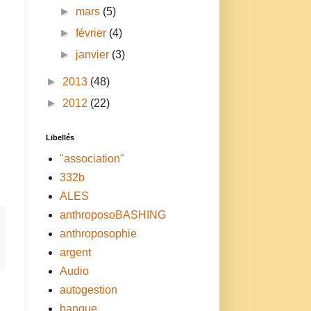
►
mars
(5)
►
février
(4)
►
janvier
(3)
►
2013
(48)
►
2012
(22)
Libellés
"association"
332b
ALES
anthroposoBASHING
anthroposophie
argent
Audio
autogestion
banque