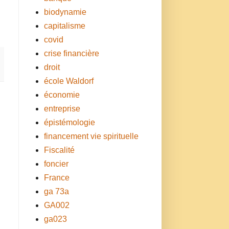
biodynamie
capitalisme
covid
crise financière
droit
école Waldorf
économie
entreprise
épistémologie
financement vie spirituelle
Fiscalité
foncier
France
ga 73a
GA002
ga023