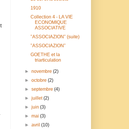
1910
Collection 4 - LA VIE
ECONOMIQUE
t
ASSOCIATIVE
"ASSOCIAZION" (suite)
"ASSOCIAZION"
GOETHE et la
triarticulation
►
novembre
(2)
►
octobre
(2)
►
septembre
(4)
►
juillet
(2)
►
juin
(3)
r
►
mai
(3)
►
avril
(10)