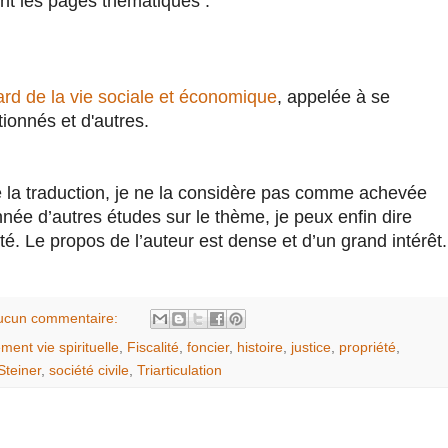
ment les pages thématiques :
gard de la vie sociale et économique
, appelée à se
onnés et d'autres.
 la traduction, je ne la considère pas comme achevée
ée d’autres études sur le thème, je peux enfin dire
ité. Le propos de l’auteur est dense et d’un grand intérêt.
ucun commentaire:
ment vie spirituelle
,
Fiscalité
,
foncier
,
histoire
,
justice
,
propriété
,
Steiner
,
société civile
,
Triarticulation