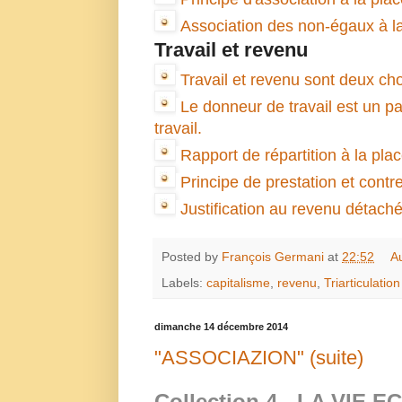
Association des non-égaux à la
Travail et revenu
Travail et revenu sont deux ch
Le donneur de travail est un p
travail.
Rapport de répartition à la pla
Principe de prestation et contre
Justification au revenu détach
Posted by
François Germani
at
22:52
A
Labels:
capitalisme
,
revenu
,
Triarticulation
dimanche 14 décembre 2014
"ASSOCIAZION" (suite)
Collection 4 -
LA VIE E