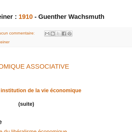
einer :
1910
- Guenther Wachsmuth
ucun commentaire:
teiner
CONOMIQUE ASSOCIATIVE
institution de la vie économique
(suite)
e
ace du libéralisme économique.