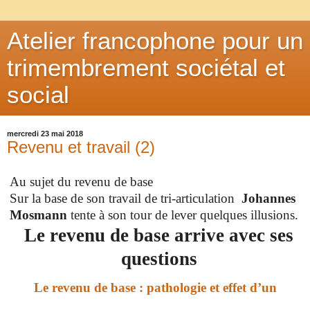
Atelier francophone pour un
trimembrement sociétal et
social
mercredi 23 mai 2018
Revenu et travail (2)
Au sujet du revenu de base
Sur la base de son travail de tri-articulation
Johannes
Mosmann
tente
à son tour
de lever quelques illusions.
Le revenu de base arrive avec ses
questions
Le revenu de base : pathologie et effet d’un