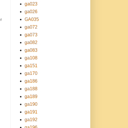
ga023
ga026
GA035
s)
ga072
ga073
ga082
ga083
ga108
ga151
ga170
ga186
ga188
ga189
ga190
ga191
ga192
ga196