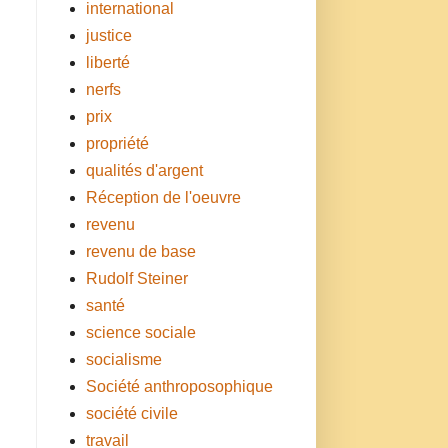
international
justice
liberté
nerfs
prix
propriété
qualités d'argent
Réception de l'oeuvre
revenu
revenu de base
Rudolf Steiner
santé
science sociale
socialisme
Société anthroposophique
société civile
travail