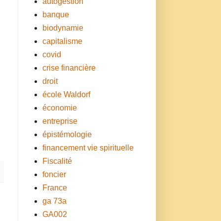
autogestion
banque
biodynamie
capitalisme
covid
crise financière
droit
école Waldorf
économie
entreprise
épistémologie
financement vie spirituelle
Fiscalité
foncier
France
ga 73a
GA002