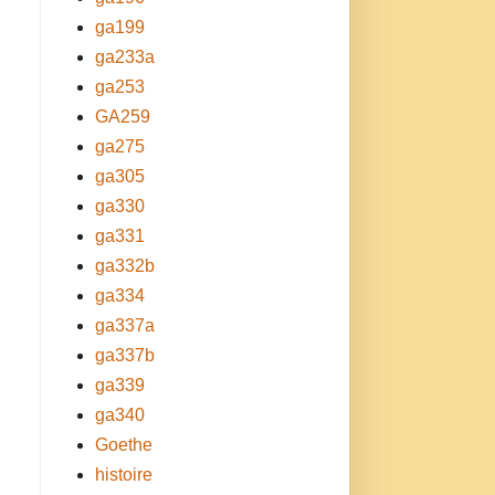
ga199
ga233a
ga253
GA259
ga275
ga305
ga330
ga331
ga332b
ga334
ga337a
ga337b
ga339
ga340
Goethe
histoire