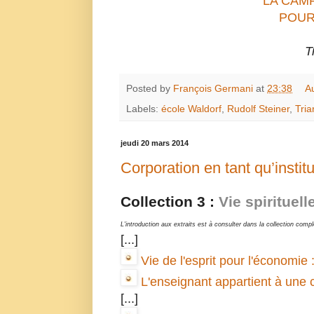
LA CAM
POUR
T
Posted by
François Germani
at
23:38
A
Labels:
école Waldorf
,
Rudolf Steiner
,
Tria
jeudi 20 mars 2014
Corporation en tant qu’instit
Collection 3 :
Vie spirituelle
L'introduction aux extraits est à consulter dans la collection compl
[...]
Vie de l'esprit pour l'économie
L'enseignant appartient à une
[...]