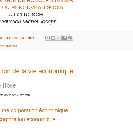
PAGNE DE RUDOLF STEINER
 UN RENOUVEAU SOCIAL
Ulrich RÖSCH
raduction Michel Joseph
ucun commentaire:
rticulation
ution de la vie économique
 libre
ète par le lien ci-dessus)
 :une corporation économique.
 corporation économique.