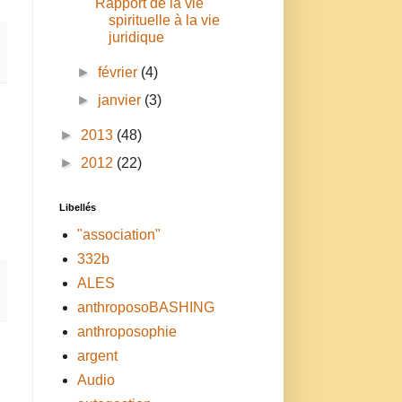
Rapport de la vie
spirituelle à la vie
juridique
►
février
(4)
►
janvier
(3)
►
2013
(48)
►
2012
(22)
Libellés
"association"
332b
ALES
anthroposoBASHING
anthroposophie
argent
Audio