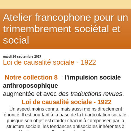
Atelier francophone pour un
trimembrement sociétal et
social
mardi 26 septembre 2017
Loi de causalité sociale - 1922
Notre collection 8
:
l'impulsion sociale
anthroposophique
a
ugmentée et avec
des traductions revues
.
Loi de causalité sociale - 1922
Un aspect moins connu, mais aussi moins directement
énoncé. Il est pourtant à la base de la tri-articulation sociale,
puisque son objet est d'aider chacun à compenser, par la
structure sociale, les tendances antisociales inhérentes à