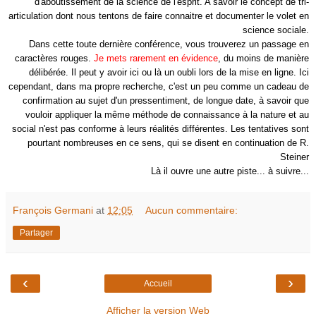
d'aboutissement de la science de l'esprit. A savoir le concept de tri-
articulation dont nous tentons de faire connaitre et documenter le volet en
science sociale.
Dans cette toute dernière conférence, vous trouverez un passage en
caractères rouges.
Je mets rarement en évidence
, du moins de manière
délibérée. Il peut y avoir ici ou là un oubli lors de la mise en ligne. Ici
cependant, dans ma propre recherche, c'est un peu comme un cadeau de
confirmation au sujet d'un pressentiment, de longue date, à savoir que
vouloir appliquer la même méthode de connaissance à la nature et au
social n'est pas conforme à leurs réalités différentes. Les tentatives sont
pourtant nombreuses en ce sens, qui se disent en continuation de R.
Steiner
Là il ouvre une autre piste... à suivre...
François Germani
at
12:05
Aucun commentaire:
Partager
‹
›
Accueil
Afficher la version Web