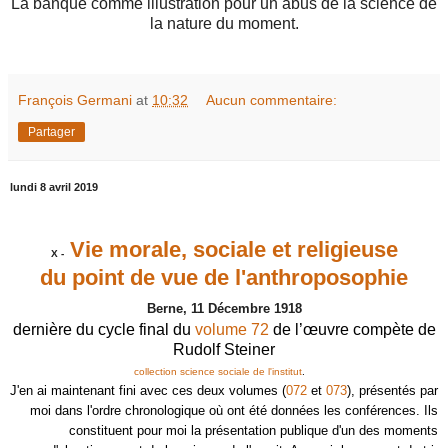
La banque comme illustration pour un abus de la science de
la nature du moment.
François Germani
at
10:32
Aucun commentaire:
Partager
lundi 8 avril 2019
Vie morale, sociale et religieuse
X -
du point de
vue de
l'anthroposophie
Berne, 11 Décembre 1918
dernière du cycle final du
volume 72
de l’œuvre compète de
Rudolf Steiner
collection science sociale de l'institut
.
J'en ai maintenant fini avec ces deux volumes (
072
et
073
), présentés par
moi
dans l'ordre chronologique où ont été données les conférences. Ils
constituent pour moi la présentation publique d'un des moments