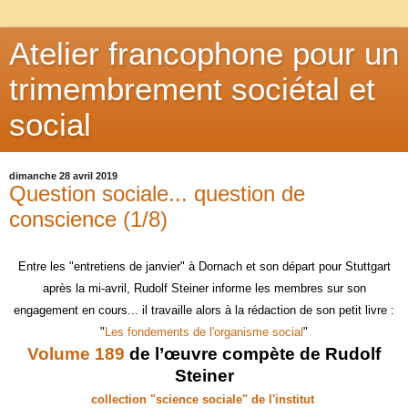
Atelier francophone pour un
trimembrement sociétal et
social
dimanche 28 avril 2019
Question sociale... question de
conscience (1/8)
Entre les "entretiens de janvier" à Dornach et son départ pour Stuttgart
après la mi-avril, Rudolf Steiner informe les membres sur son
engagement en cours... il travaille alors à la rédaction de son petit livre :
"
Les fondements de l'organisme social
"
Volume 189
de l’œuvre compète de Rudolf
Steiner
collection "science sociale" de l'institut