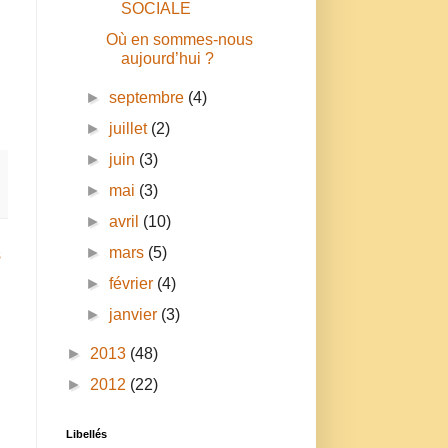
SOCIALE
Où en sommes-nous
aujourd’hui ?
►
septembre
(4)
►
juillet
(2)
►
juin
(3)
►
mai
(3)
►
avril
(10)
►
mars
(5)
s
►
février
(4)
►
janvier
(3)
►
2013
(48)
►
2012
(22)
Libellés