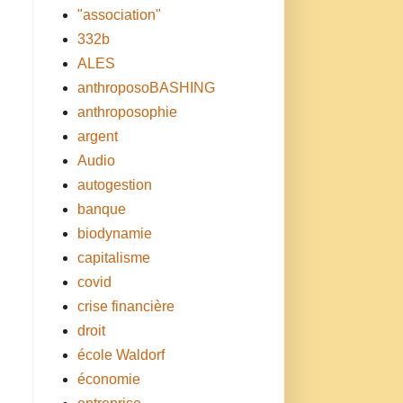
"association"
332b
ALES
anthroposoBASHING
anthroposophie
argent
Audio
autogestion
banque
biodynamie
capitalisme
covid
crise financière
droit
école Waldorf
économie