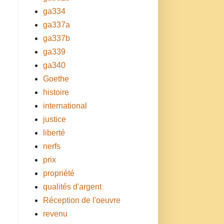
ga334
ga337a
ga337b
ga339
ga340
Goethe
histoire
international
justice
liberté
nerfs
prix
propriété
qualités d'argent
Réception de l'oeuvre
revenu