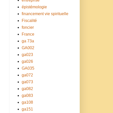
entreprise
épistémologie
financement vie spirituelle
Fiscalité
foncier
France
ga 73a
GA002
ga023
ga026
GA035
ga072
ga073
ga082
ga083
ga108
ga151