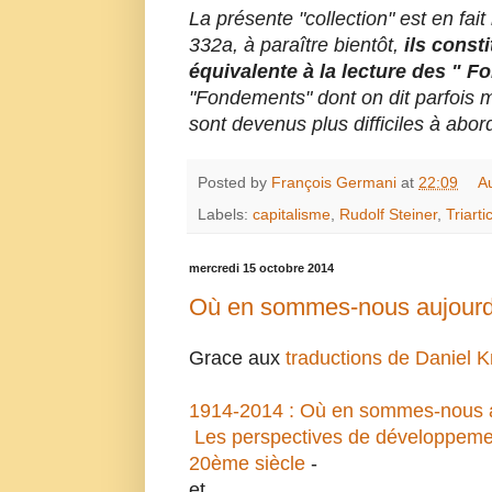
La présente "collection" est en fa
332a, à paraître bientôt,
ils consti
équivalente à la lecture des " 
"Fondements" dont on dit parfois
sont devenus plus difficiles à abo
Posted by
François Germani
at
22:09
A
Labels:
capitalisme
,
Rudolf Steiner
,
Triarti
mercredi 15 octobre 2014
Où en sommes-nous aujourd
Grace aux
traductions de Daniel K
1914-2014 : Où en sommes-nous a
Les perspectives de développement 
20ème siècle
-
et