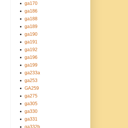
ga170
ga186
ga188
ga189
ga190
ga191
ga192
ga196
ga199
ga233a
ga253
GA259
ga275
ga305
ga330
ga331
ga332b