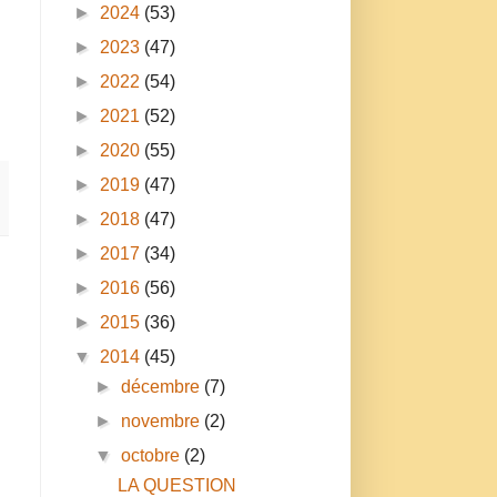
►
2024
(53)
►
2023
(47)
.
►
2022
(54)
►
2021
(52)
►
2020
(55)
►
2019
(47)
►
2018
(47)
►
2017
(34)
►
2016
(56)
►
2015
(36)
▼
2014
(45)
►
décembre
(7)
►
novembre
(2)
▼
octobre
(2)
LA QUESTION