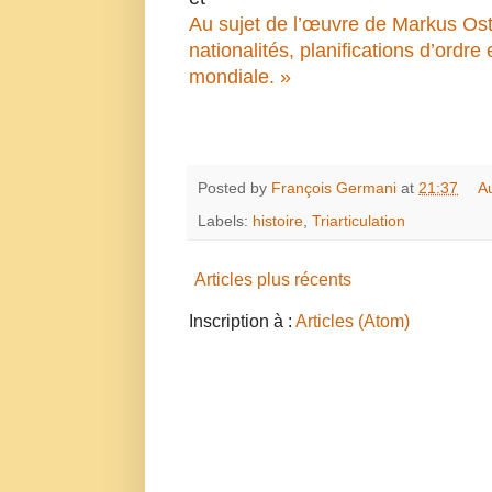
Au sujet de l’œuvre de Markus Ost
nationalités, planifications d’ordre
mondiale. »
Posted by
François Germani
at
21:37
A
Labels:
histoire
,
Triarticulation
Articles plus récents
Inscription à :
Articles (Atom)