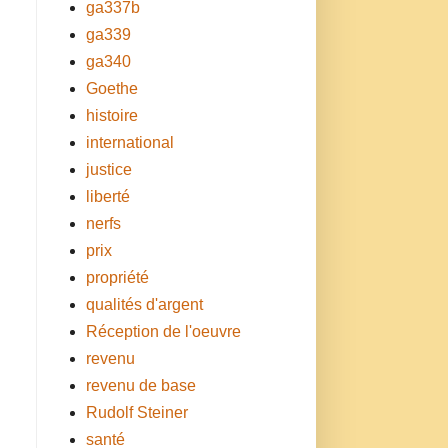
ga337b
ga339
ga340
Goethe
histoire
international
justice
liberté
nerfs
prix
propriété
qualités d'argent
Réception de l'oeuvre
revenu
revenu de base
Rudolf Steiner
santé