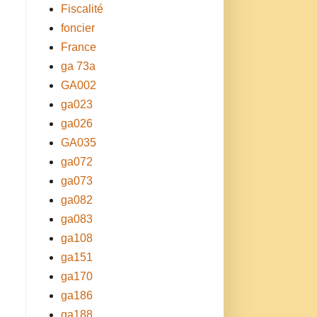
Fiscalité
foncier
France
ga 73a
GA002
ga023
ga026
GA035
ga072
ga073
ga082
ga083
ga108
ga151
ga170
ga186
ga188