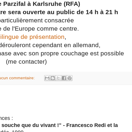
 Parzifal à Karlsruhe (RFA)
re sera ouverte au public de 14 h à 21 h
 particulièrement consacrée
e de l'Europe comme centre.
bilingue de présentation
,
dérouleront cependant en allemand,
se avec son propre couchage est possible
(me contacter)
ucun commentaire:
nces :
e souche que du vivant !" - Francesco Redi et la