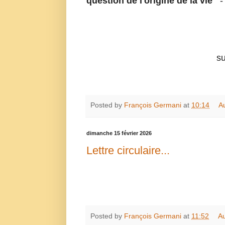
question de l'origine de la vie
- 
su
Posted by
François Germani
at
10:14
A
dimanche 15 février 2026
Lettre circulaire...
Posted by
François Germani
at
11:52
A