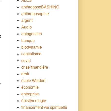
ALES
anthroposoBASHING
anthroposophie
argent
Audio
autogestion
e
banque
biodynamie
capitalisme
covid
crise financière
droit
école Waldorf
.
économie
entreprise
épistémologie
financement vie spirituelle