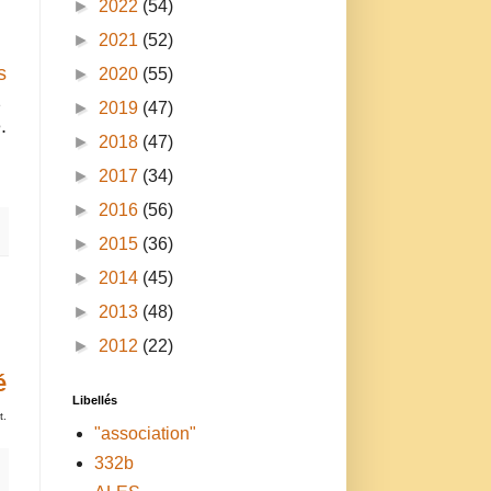
►
2022
(54)
►
2021
(52)
:
s
►
2020
(55)
z
►
2019
(47)
.
►
2018
(47)
►
2017
(34)
►
2016
(56)
►
2015
(36)
►
2014
(45)
►
2013
(48)
►
2012
(22)
é
Libellés
t.
"association"
332b