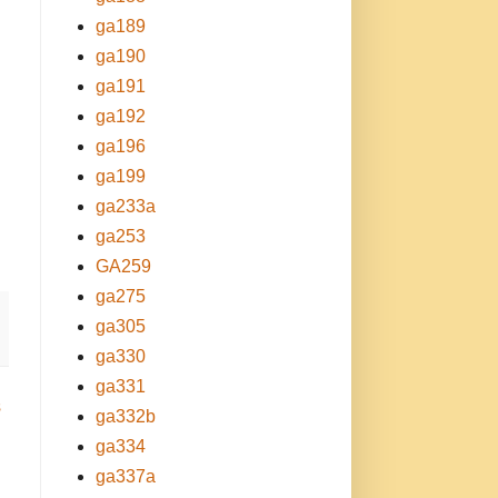
ga189
ga190
ga191
ga192
ga196
ga199
ga233a
ga253
GA259
ga275
ga305
ga330
ga331
s
ga332b
ga334
ga337a