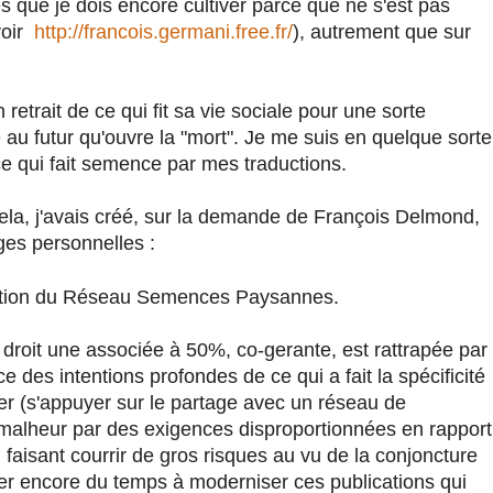
s que je dois encore cultiver parce que ne s'est pas
voir
http://francois.germani.free.fr/
), autrement que sur
etrait de ce qui fit sa vie sociale pour une sorte
e au futur qu'ouvre la "mort". Je me suis en quelque sorte
 ce qui fait semence par mes traductions.
 cela, j'avais créé, sur la demande de François Delmond,
ges personnelles :
tation du Réseau Semences Paysannes.
 droit une associée à 50%, co-gerante, est rattrapée par
 des intentions profondes de ce qui a fait la spécificité
iger (s'appuyer sur le partage avec un réseau de
 malheur par des exigences disproportionnées en rapport
lui faisant courrir de gros risques au vu de la conjoncture
rer encore du temps à moderniser ces publications qui