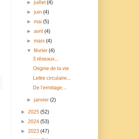
►
juillet
(4)
►
juin
(4)
►
mai
(5)
►
avril
(4)
►
mars
(4)
▼
février
(4)
3 réseaux...
Origine de la vie
Lettre circulaire...
De l'ermitage…
►
janvier
(2)
►
2025
(52)
►
2024
(53)
►
2023
(47)