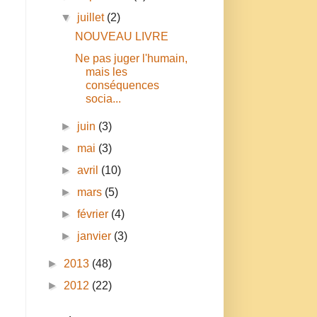
▼
juillet
(2)
NOUVEAU LIVRE
Ne pas juger l'humain,
mais les
conséquences
socia...
►
juin
(3)
n
►
mai
(3)
►
avril
(10)
►
mars
(5)
►
février
(4)
►
janvier
(3)
►
2013
(48)
►
2012
(22)