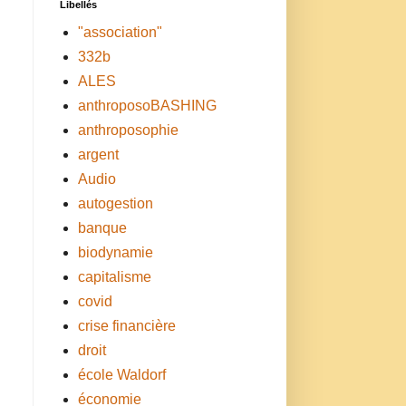
Libellés
"association"
332b
ALES
anthroposoBASHING
anthroposophie
argent
Audio
autogestion
banque
biodynamie
capitalisme
covid
crise financière
droit
école Waldorf
économie