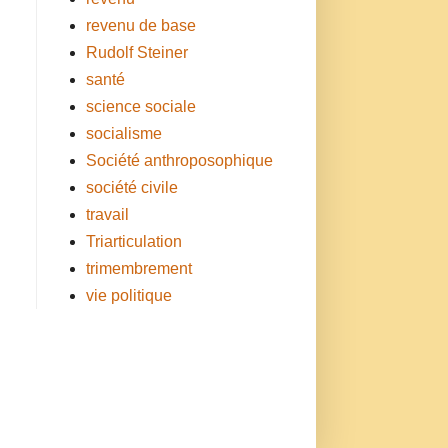
revenu de base
Rudolf Steiner
santé
science sociale
socialisme
Société anthroposophique
société civile
travail
Triarticulation
trimembrement
vie politique