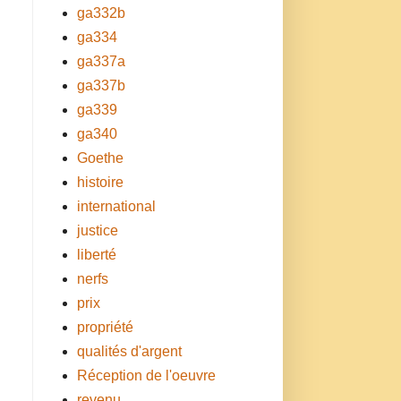
ga332b
ga334
ga337a
ga337b
ga339
ga340
Goethe
histoire
international
justice
liberté
nerfs
prix
propriété
qualités d'argent
Réception de l'oeuvre
revenu