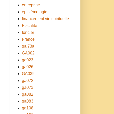
entreprise
épistémologie
financement vie spirituelle
Fiscalité
foncier
France
ga 73a
GA002
ga023
ga026
GA035
ga072
ga073
ga082
ga083
ga108