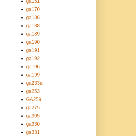
ga151
ga170
ga186
ga188
ga189
ga190
ga191
ga192
ga196
ga199
ga233a
ga253
GA259
ga275
ga305
ga330
ga331