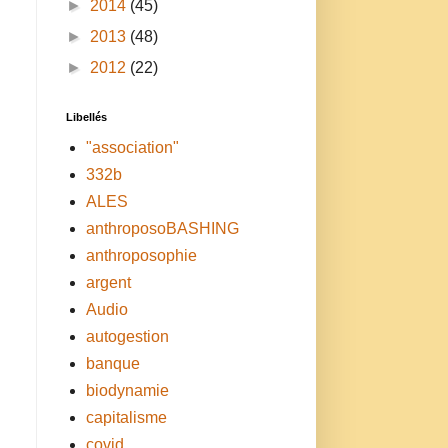
►
2014
(45)
►
2013
(48)
►
2012
(22)
Libellés
"association"
332b
ALES
anthroposoBASHING
anthroposophie
argent
Audio
autogestion
banque
biodynamie
capitalisme
covid