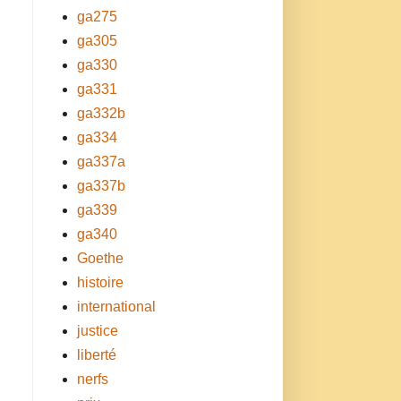
ga275
ga305
ga330
ga331
ga332b
ga334
ga337a
ga337b
ga339
ga340
Goethe
histoire
international
justice
liberté
nerfs