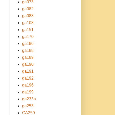
ga073
ga082
ga083
ga108
ga151
ga170
ga186
ga188
ga189
ga190
ga191
ga192
ga196
ga199
ga233a
ga253
GA259