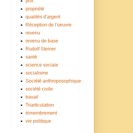
prix
propriété
qualités d'argent
Réception de l'oeuvre
revenu
revenu de base
Rudolf Steiner
santé
science sociale
socialisme
Société anthroposophique
société civile
travail
Triarticulation
trimembrement
vie politique