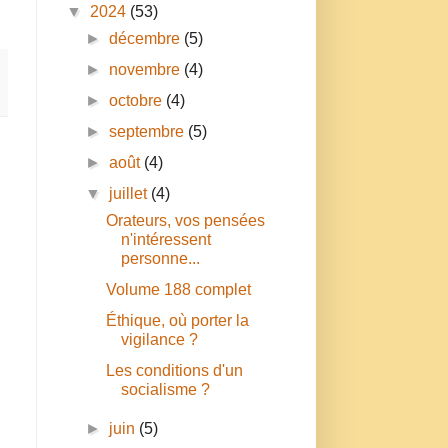
▼
2024
(53)
►
décembre
(5)
►
novembre
(4)
►
octobre
(4)
►
septembre
(5)
►
août
(4)
▼
juillet
(4)
Orateurs, vos pensées
n'intéressent
personne...
Volume 188 complet
Éthique, où porter la
vigilance ?
Les conditions d'un
socialisme ?
►
juin
(5)