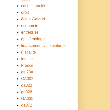
crise financière
droit
école Waldorf
économie
entreprise
épistémologie
financement vie spirituelle
Fiscalité
foncier
France
ga 73a
GA002
ga023
ga026
GA035
ga072