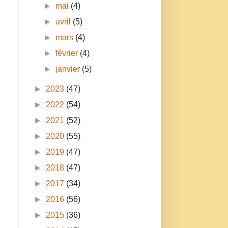
►
mai
(4)
►
avril
(5)
►
mars
(4)
►
février
(4)
►
janvier
(5)
►
2023
(47)
►
2022
(54)
n
►
2021
(52)
►
2020
(55)
►
2019
(47)
►
2018
(47)
►
2017
(34)
►
2016
(56)
►
2015
(36)