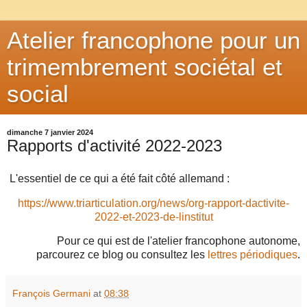
Atelier francophone pour un
trimembrement sociétal et
social
dimanche 7 janvier 2024
Rapports d'activité 2022-2023
L'essentiel de ce qui a été fait côté allemand :
https://www.triarticulation.org/news/org-rapport-dactivite-
2022-et-2023-de-linstitut
Pour ce qui est de l'atelier francophone autonome,
parcourez ce blog ou consultez les
lettres périodiques
.
François Germani
at
08:38