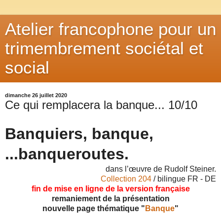
Atelier francophone pour un
trimembrement sociétal et
social
dimanche 26 juillet 2020
Ce qui remplacera la banque... 10/10
Banquiers, banque,
...banqueroutes.
dans l’œuvre de Rudolf Steiner.
Collection 204
/ bilingue FR - DE
fin de mise en ligne de la version française
remaniement de la présentation
nouvelle page thématique "
Banque
"