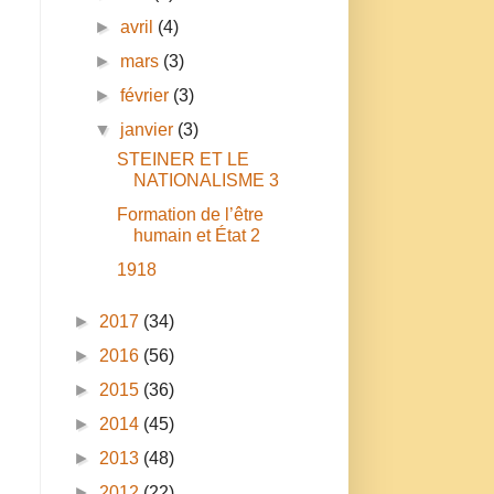
►
avril
(4)
►
mars
(3)
►
février
(3)
▼
janvier
(3)
STEINER ET LE
NATIONALISME 3
Formation de l’être
humain et État 2
n
1918
►
2017
(34)
►
2016
(56)
►
2015
(36)
►
2014
(45)
►
2013
(48)
►
2012
(22)