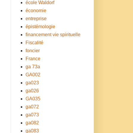
école Waldorf
économie
entreprise
épistémologie
financement vie spirituelle
Fiscalité
foncier
France
ga 73a
GA002
ga023
ga026
GA035
ga072
ga073
ga082
ga083