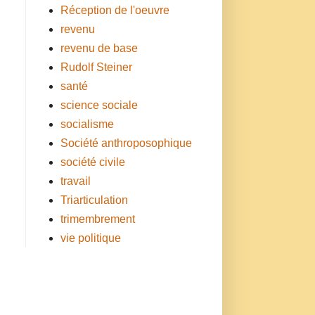
Réception de l'oeuvre
revenu
revenu de base
Rudolf Steiner
santé
science sociale
socialisme
Société anthroposophique
société civile
travail
Triarticulation
trimembrement
vie politique