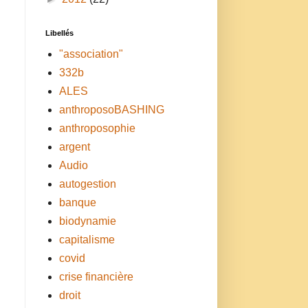
Libellés
"association"
332b
ALES
anthroposoBASHING
anthroposophie
argent
Audio
autogestion
banque
biodynamie
capitalisme
covid
crise financière
droit