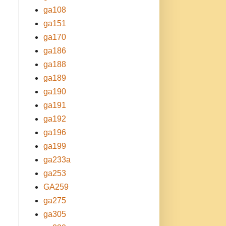
ga108
ga151
ga170
ga186
ga188
ga189
ga190
ga191
ga192
ga196
ga199
ga233a
ga253
GA259
ga275
ga305