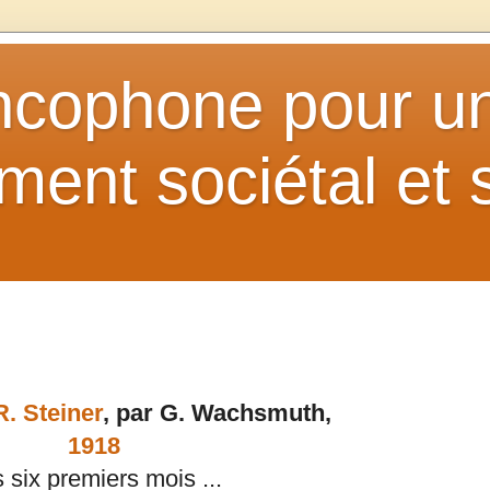
ancophone pour u
ent sociétal et s
R. Steiner
, par G. Wachsmuth,
1918
s six premiers mois ...