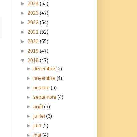
►
2024
(53)
►
2023
(47)
►
2022
(54)
►
2021
(52)
►
2020
(55)
►
2019
(47)
▼
2018
(47)
►
décembre
(3)
►
novembre
(4)
►
octobre
(5)
►
septembre
(4)
►
août
(6)
►
juillet
(3)
►
juin
(5)
►
mai
(4)