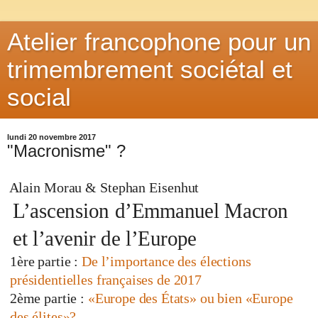
Atelier francophone pour un
trimembrement sociétal et
social
lundi 20 novembre 2017
"Macronisme" ?
Alain Morau & Stephan Eisenhut
L’ascension d’Emmanuel Macron
et l’avenir de l’Europe
1ère partie :
De l’importance des élections
présidentielles françaises de 2017
2ème partie :
«Europe des États» ou bien «Europe
des élites»?