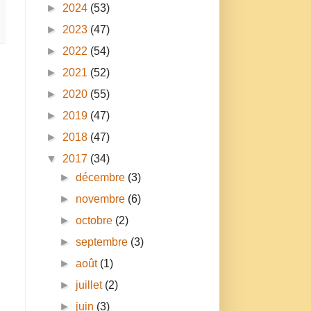
►
2024
(53)
►
2023
(47)
►
2022
(54)
►
2021
(52)
►
2020
(55)
►
2019
(47)
►
2018
(47)
▼
2017
(34)
►
décembre
(3)
►
novembre
(6)
►
octobre
(2)
►
septembre
(3)
►
août
(1)
►
juillet
(2)
►
juin
(3)