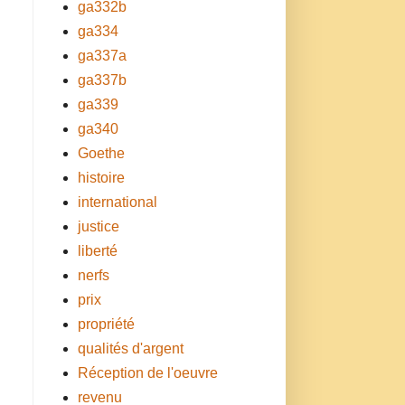
ga332b
ga334
ga337a
ga337b
ga339
ga340
Goethe
histoire
international
justice
liberté
nerfs
prix
propriété
qualités d'argent
Réception de l'oeuvre
revenu