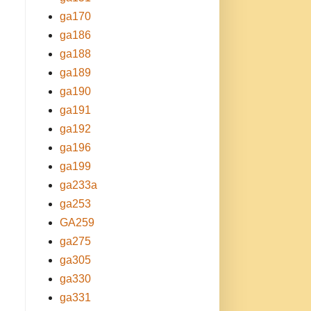
ga170
ga186
ga188
ga189
ga190
ga191
ga192
ga196
ga199
ga233a
ga253
GA259
ga275
ga305
ga330
ga331