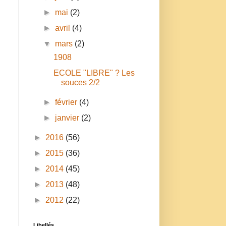
►
mai
(2)
►
avril
(4)
▼
mars
(2)
1908
ECOLE "LIBRE" ? Les
souces 2/2
n
►
février
(4)
►
janvier
(2)
►
2016
(56)
►
2015
(36)
►
2014
(45)
►
2013
(48)
►
2012
(22)
Libellés