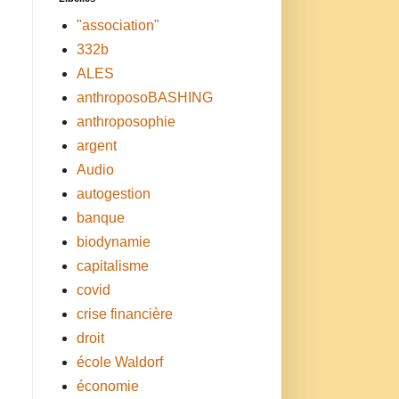
"association"
332b
ALES
anthroposoBASHING
anthroposophie
argent
Audio
autogestion
banque
biodynamie
capitalisme
covid
crise financière
droit
école Waldorf
économie