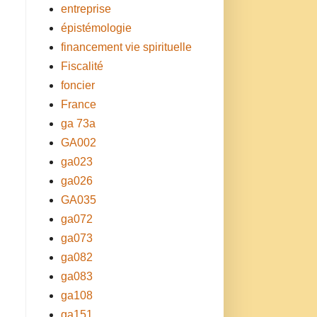
entreprise
épistémologie
financement vie spirituelle
Fiscalité
foncier
France
ga 73a
GA002
ga023
ga026
GA035
ga072
ga073
ga082
ga083
ga108
ga151