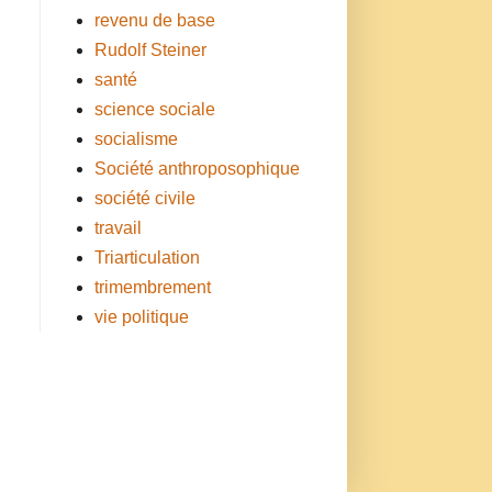
revenu de base
Rudolf Steiner
santé
science sociale
socialisme
Société anthroposophique
société civile
travail
Triarticulation
trimembrement
vie politique