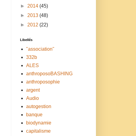
►
2014
(45)
►
2013
(48)
►
2012
(22)
Libellés
"association"
332b
ALES
anthroposoBASHING
anthroposophie
argent
Audio
autogestion
banque
biodynamie
capitalisme