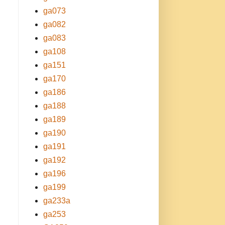
ga073
ga082
ga083
ga108
ga151
ga170
ga186
ga188
ga189
ga190
ga191
ga192
ga196
ga199
ga233a
ga253