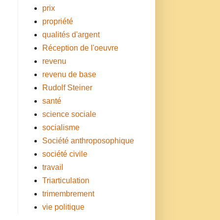
prix
propriété
qualités d'argent
Réception de l'oeuvre
revenu
revenu de base
Rudolf Steiner
santé
science sociale
socialisme
Société anthroposophique
société civile
travail
Triarticulation
trimembrement
vie politique