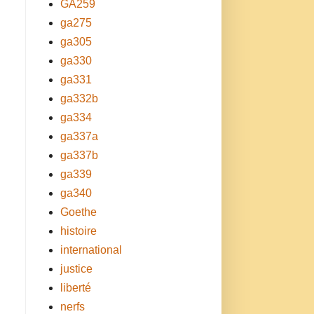
GA259
ga275
ga305
ga330
ga331
ga332b
ga334
ga337a
ga337b
ga339
ga340
Goethe
histoire
international
justice
liberté
nerfs