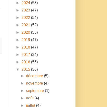
►
2024
(53)
r
►
2023
(47)
►
2022
(54)
►
2021
(52)
►
2020
(55)
►
2019
(47)
►
2018
(47)
►
2017
(34)
►
2016
(56)
▼
2015
(36)
►
décembre
(5)
►
novembre
(4)
►
septembre
(1)
►
août
(4)
►
juillet
(4)