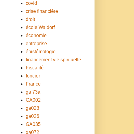
covid
crise financière
droit
école Waldorf
économie
entreprise
épistémologie
financement vie spirituelle
Fiscalité
foncier
France
ga 73a
GA002
ga023
ga026
GA035
ga072