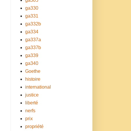
ga305
ga330
ga331
ga332b
ga334
ga337a
ga337b
ga339
ga340
Goethe
histoire
international
justice
liberté
nerfs
prix
propriété