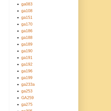
ga083
ga108
ga151
ga170
ga186
ga188
ga189
ga190
ga191
ga192
ga196
ga199
ga233a
ga253
GA259
ga275