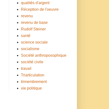
qualités d'argent
Réception de l'oeuvre
revenu
revenu de base
Rudolf Steiner
santé
science sociale
socialisme
Société anthroposophique
société civile
travail
Triarticulation
trimembrement
vie politique