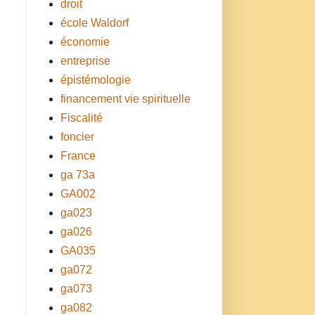
droit
école Waldorf
économie
entreprise
épistémologie
financement vie spirituelle
Fiscalité
foncier
France
ga 73a
GA002
ga023
ga026
GA035
ga072
ga073
ga082