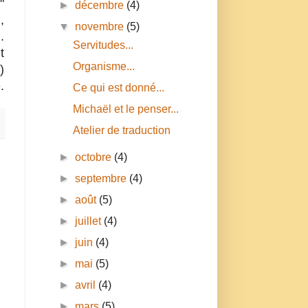
"
►
décembre
(4)
,
▼
novembre
(5)
.
Servitudes...
t
Organisme...
)
.
Ce qui est donné...
Michaël et le penser...
Atelier de traduction
►
octobre
(4)
►
septembre
(4)
►
août
(5)
►
juillet
(4)
►
juin
(4)
►
mai
(5)
►
avril
(4)
►
mars
(5)