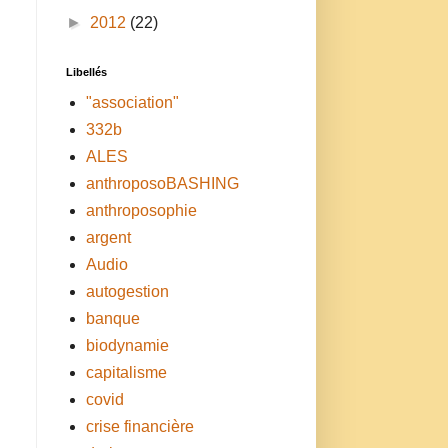
►
2012
(22)
Libellés
"association"
332b
ALES
anthroposoBASHING
anthroposophie
argent
Audio
autogestion
banque
biodynamie
capitalisme
covid
crise financière