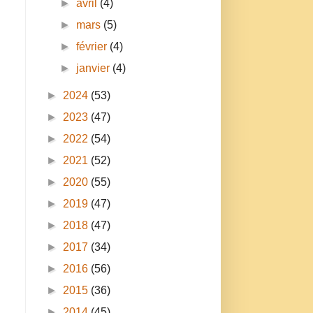
►
avril
(4)
►
mars
(5)
►
février
(4)
►
janvier
(4)
►
2024
(53)
►
2023
(47)
►
2022
(54)
►
2021
(52)
►
2020
(55)
►
2019
(47)
►
2018
(47)
►
2017
(34)
►
2016
(56)
n
►
2015
(36)
►
2014
(45)