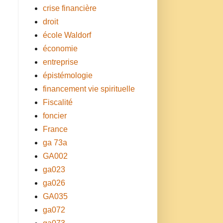
crise financière
droit
école Waldorf
économie
entreprise
épistémologie
financement vie spirituelle
Fiscalité
foncier
France
ga 73a
GA002
ga023
ga026
GA035
ga072