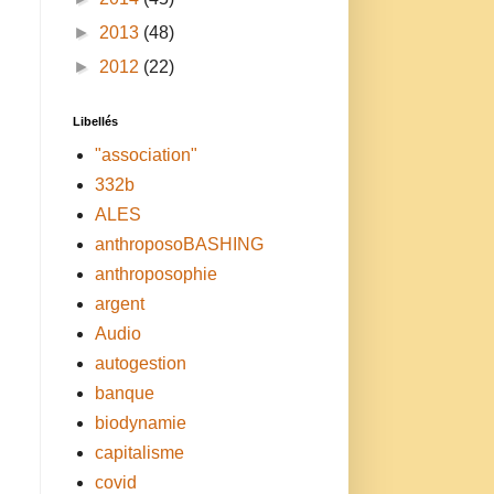
►
2013
(48)
►
2012
(22)
Libellés
"association"
332b
ALES
anthroposoBASHING
anthroposophie
argent
Audio
autogestion
banque
biodynamie
capitalisme
covid