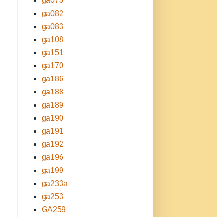
ga073
ga082
ga083
ga108
ga151
ga170
ga186
ga188
ga189
ga190
ga191
ga192
ga196
ga199
ga233a
ga253
GA259