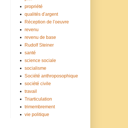
propriété
qualités d'argent
Réception de l'oeuvre
revenu
revenu de base
Rudolf Steiner
santé
science sociale
socialisme
Société anthroposophique
société civile
travail
Triarticulation
trimembrement
vie politique