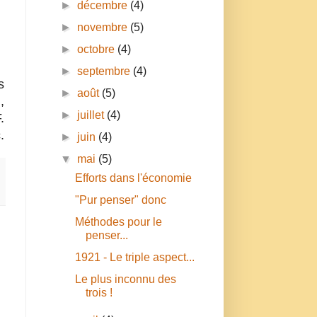
►
décembre
(4)
►
novembre
(5)
►
octobre
(4)
►
septembre
(4)
s
►
août
(5)
,
►
juillet
(4)
.
.
►
juin
(4)
▼
mai
(5)
Efforts dans l'économie
"Pur penser" donc
Méthodes pour le
penser...
1921 - Le triple aspect...
Le plus inconnu des
trois !