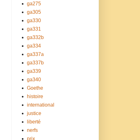
ga275
ga305
ga330
ga331
ga332b
ga334
ga337a
ga337b
ga339
ga340
Goethe
histoire
international
justice
liberté
nerfs
prix