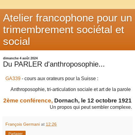
Atelier francophone pour un
trimembrement sociétal et
social
dimanche 4 août 2024
Du PARLER d'anthroposophie...
GA339
- cours aux orateurs pour la Suisse :
Anthroposophie, tri-articulation sociale et art de la parole
2ème conférence,
Dornach, le 12 octobre 1921
Un propos qui peut sembler complexe.
François Germani
at
12:26
Partager