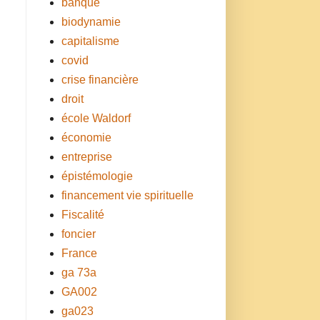
banque
biodynamie
capitalisme
covid
crise financière
droit
école Waldorf
économie
entreprise
épistémologie
financement vie spirituelle
Fiscalité
foncier
France
ga 73a
GA002
ga023