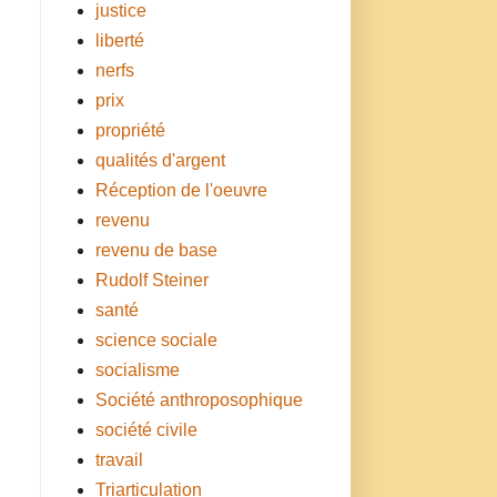
justice
liberté
nerfs
prix
propriété
qualités d'argent
Réception de l'oeuvre
revenu
revenu de base
Rudolf Steiner
santé
science sociale
socialisme
Société anthroposophique
société civile
travail
Triarticulation