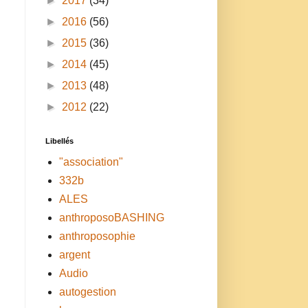
►
2017
(34)
►
2016
(56)
►
2015
(36)
►
2014
(45)
►
2013
(48)
►
2012
(22)
Libellés
"association"
332b
ALES
anthroposoBASHING
anthroposophie
argent
Audio
autogestion