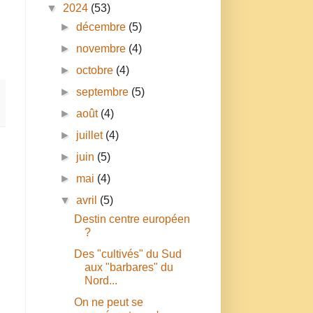
▼
2024
(53)
►
décembre
(5)
►
novembre
(4)
►
octobre
(4)
►
septembre
(5)
►
août
(4)
►
juillet
(4)
►
juin
(5)
►
mai
(4)
▼
avril
(5)
Destin centre européen
?
Des "cultivés" du Sud
aux "barbares" du
Nord...
On ne peut se