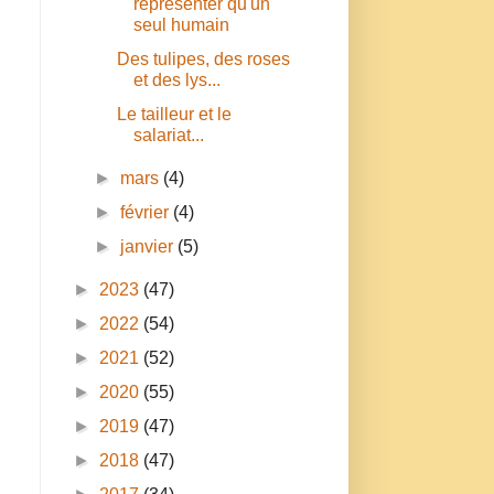
représenter qu'un
seul humain
Des tulipes, des roses
et des lys...
Le tailleur et le
salariat...
►
mars
(4)
►
février
(4)
►
janvier
(5)
►
2023
(47)
►
2022
(54)
n
►
2021
(52)
►
2020
(55)
►
2019
(47)
►
2018
(47)