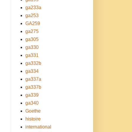
ga233a
ga253
GA259
ga275
ga305
ga330
ga331
ga332b
ga334
ga337a
ga337b
ga339
ga340
Goethe
histoire
international