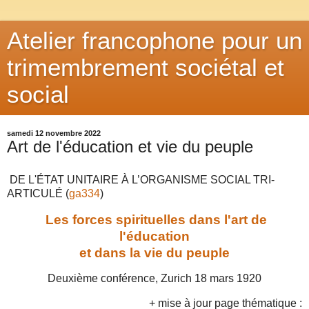
Atelier francophone pour un
trimembrement sociétal et
social
samedi 12 novembre 2022
Art de l'éducation et vie du peuple
DE L'ÉTAT UNITAIRE À L’ORGANISME SOCIAL TRI-
ARTICULÉ (
ga334
)
Les forces spirituelles dans l'art de
l'éducation
et dans la vie du peuple
Deuxième conférence, Zurich 18 mars 1920
+ mise à jour page thématique :