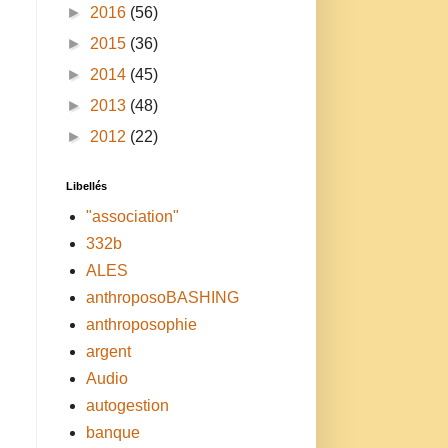
►
2016
(56)
►
2015
(36)
►
2014
(45)
►
2013
(48)
►
2012
(22)
Libellés
"association"
332b
ALES
anthroposoBASHING
anthroposophie
argent
Audio
autogestion
banque