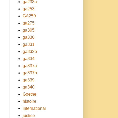
ga233a
ga253
GA259
ga275
ga305
ga330
ga331
ga332b
ga334
ga337a
ga337b
ga339
ga340
Goethe
histoire
international
justice