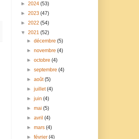
►
2024
(53)
►
2023
(47)
►
2022
(54)
▼
2021
(52)
►
décembre
(5)
►
novembre
(4)
►
octobre
(4)
►
septembre
(4)
►
août
(5)
►
juillet
(4)
►
juin
(4)
►
mai
(5)
►
avril
(4)
►
mars
(4)
►
février
(4)