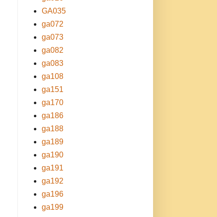
GA035
ga072
ga073
ga082
ga083
ga108
ga151
ga170
ga186
ga188
ga189
ga190
ga191
ga192
ga196
ga199