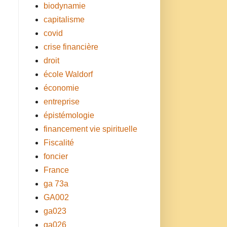
biodynamie
capitalisme
covid
crise financière
droit
école Waldorf
économie
entreprise
épistémologie
financement vie spirituelle
Fiscalité
foncier
France
ga 73a
GA002
ga023
ga026