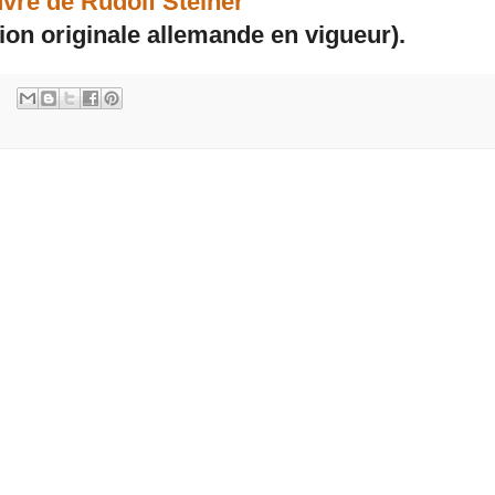
vre de Rudolf Steiner
tion originale allemande en vigueur).