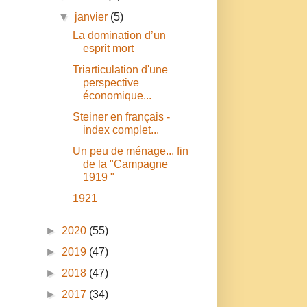
▼
janvier
(5)
La domination d’un
esprit mort
Triarticulation d'une
perspective
économique...
Steiner en français -
index complet...
Un peu de ménage... fin
de la "Campagne
n
1919 "
1921
►
2020
(55)
►
2019
(47)
►
2018
(47)
►
2017
(34)