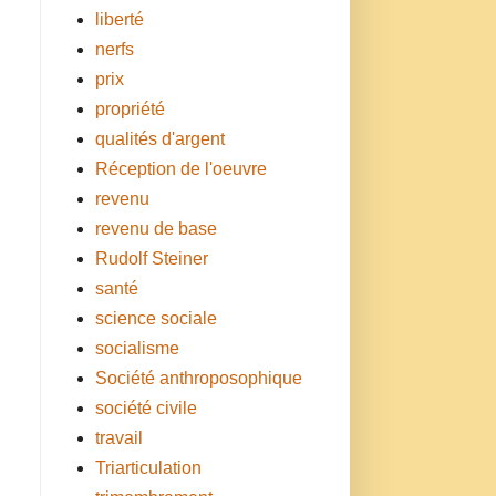
liberté
nerfs
prix
propriété
qualités d'argent
Réception de l'oeuvre
revenu
revenu de base
Rudolf Steiner
santé
science sociale
socialisme
Société anthroposophique
société civile
travail
Triarticulation