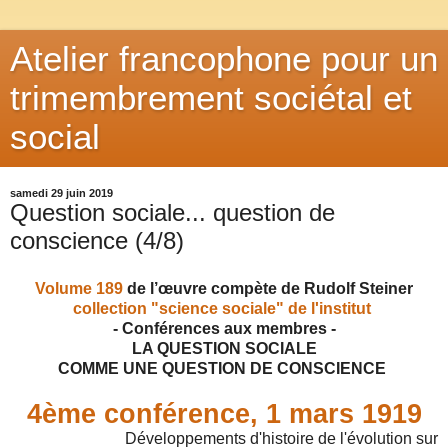
Atelier francophone pour un
trimembrement sociétal et
social
samedi 29 juin 2019
Question sociale... question de
conscience (4/8)
Volume 189
de l’œuvre compète de Rudolf Steiner
collection "science sociale" de l'institut
- Conférences aux membres -
LA QUESTION SOCIALE
COMME UNE QUESTION DE CONSCIENCE
4ème conférence,
1 mars 1919
Développements d'histoire de l'évolution sur