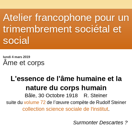
Atelier francophone pour un
trimembrement sociétal et
social
lundi 4 mars 2019
Âme et corps
L'essence de l'âme humaine et la
nature
du corps humain
Bâle, 30 Octobre 1918 R. Steiner
suite du
volume 72
de l’œuvre compète de Rudolf Steiner
collection science sociale de l'institut
.
Surmonter Descartes ?