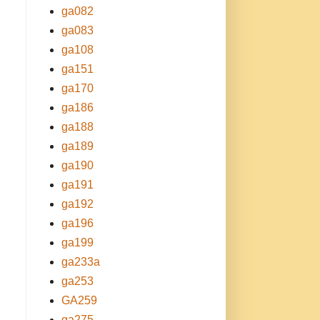
ga082
ga083
ga108
ga151
ga170
ga186
ga188
ga189
ga190
ga191
ga192
ga196
ga199
ga233a
ga253
GA259
ga275