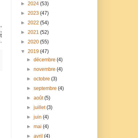
►
2024
(53)
►
2023
(47)
►
2022
(54)
,
,
►
2021
(52)
t
.
►
2020
(55)
▼
2019
(47)
►
décembre
(4)
►
novembre
(4)
►
octobre
(3)
►
septembre
(4)
►
août
(5)
►
juillet
(3)
►
juin
(4)
►
mai
(4)
►
avril
(4)