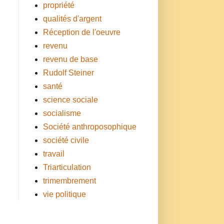
propriété
qualités d'argent
Réception de l'oeuvre
revenu
revenu de base
Rudolf Steiner
santé
science sociale
socialisme
Société anthroposophique
société civile
travail
Triarticulation
trimembrement
vie politique