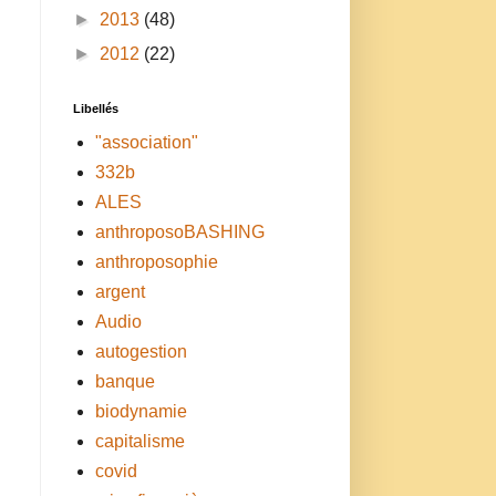
►
2013
(48)
►
2012
(22)
Libellés
"association"
332b
ALES
anthroposoBASHING
anthroposophie
argent
Audio
autogestion
banque
biodynamie
capitalisme
covid