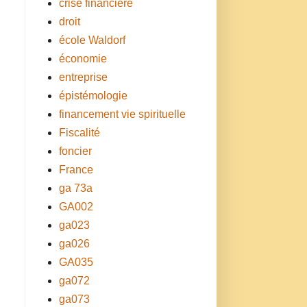
crise financière
droit
école Waldorf
économie
entreprise
épistémologie
financement vie spirituelle
Fiscalité
foncier
France
ga 73a
GA002
ga023
ga026
GA035
ga072
ga073