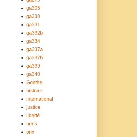
ga305
ga330
ga331
ga332b
ga334
ga337a
ga337b
ga339
ga340
Goethe
histoire
international
justice
liberté
nerfs
prix