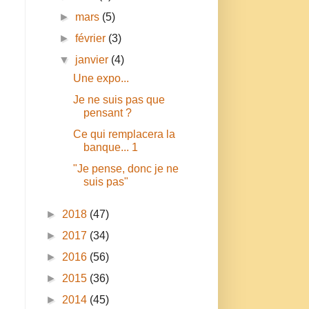
►
mars
(5)
►
février
(3)
▼
janvier
(4)
Une expo...
Je ne suis pas que
pensant ?
Ce qui remplacera la
banque... 1
"Je pense, donc je ne
suis pas"
►
2018
(47)
n
►
2017
(34)
►
2016
(56)
►
2015
(36)
►
2014
(45)