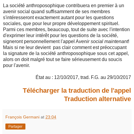
La
société anthroposophique contribuera
en premier
à
un
avenir social
quand
suffisa
mment
de
ses
membres
s
'
intéress
eront exactement autant
pour les questions
sociales,
que
pour leur propre développement spirituel.
Parmi ces membres,
beaucoup,
tout de suite
avec l'intention
d'
exprimer leur intérêt pour les questions
de la société,
signeront
personnellement
l
'appel
A
venir social maintenant
!
Mais si ne leur devient
pas clair
comment est
préoccupant
la signature de la société anthroposophique sous cet appel,
alors
on doit malgré tout se faire sérieusement du soucis
pour
l'avenir.
État au : 12/10/2017, trad. F.G. au 29/10/2017
Télécharger la traduction de l'appel
Traduction alternative
François Germani
at
23:04
Partager