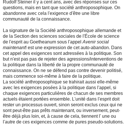
Rudolf Steiner il y a cent ans, avec des réponses sur ces
questions, mais en tant que société anthroposophique. On
abandonne avec cela l'exigence d'être une libre
communauté de la connaissance.
La signature de la Société anthroposophique allemande et
de la Section des sciences sociales de l'École de science
de l'esprit au Goetheanum
sous l'appel
A
venir social
maintenant
! est une expression de cet auto-abandon. Dans
ce
t
appel
des exigences sont
adressées à la politique. Son
but n'est pas
pas
de rejeter
des
agressions/interventions de
la
politique dans la liberté de
la
propre communauté d
e
connaissance
. On ne se défend pas contre
devenir
politisé,
mais
commence soi
-même à
faire de la
politi
que
.
La société anthroposophique se trahirait aussi elle-même
avec les exigences posées à la politique dans l'appel, si
chaque exigences particulières de chacun de ses membres
actuels étaient portées ensemble. L'unité dans l'esprit doit
rester un processus ouvert, sinon seront exclus ceux qui ne
sont peut-être pas prêts maintenant, ou inversement, peut-
être déjà plus loin, et, à cause de cela, tiennent l' une ou
l'autre de ces exigences comme de pures pseudo-solutions.