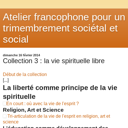
Atelier francophone pour un
trimembrement sociétal et
social
dimanche 16 février 2014
Collection 3 : la vie spirituelle libre
Début de la collection
[...]
La liberté comme principe de la vie
spirituelle
En court : où avec la vie de l'esprit ?
Religion, Art et Science
Tri-articulation de la vie de l'esprit en religion, art et
science