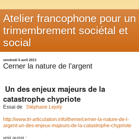
Atelier francophone pour un
trimembrement sociétal et
social
vendredi 5 avril 2013
Cerner la nature de l’argent
Un des enjeux majeurs de la
catastrophe chypriote
Essai de
Stéphane Lejoly
http://www.tri-articulation.info/theme/cerner-la-nature-de-l-
argent-un-des-enjeux-majeurs-de-la-catastrophe-chypriote
voir aussi :