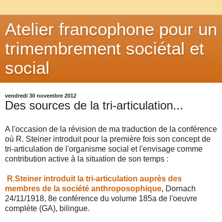
Atelier francophone pour un
trimembrement sociétal et
social
vendredi 30 novembre 2012
Des sources de la tri-articulation...
A l'occasion de la révision de ma traduction de la conférence
où R. Steiner introduit pour la première fois son concept de
tri-articulation de l'organisme social et l'envisage comme
contribution active à la situation de son temps :
R.
Steiner introdui
t la tri-articulation auprès des
membres de la société anthroposophique
, Dornach
24/11/1918, 8e conférence du volume 185a de l'oeuvre
complète (GA), bilingue.