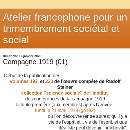
Atelier francophone pour un
trimembrement sociétal et
social
dimanche 12 janvier 2020
Campagne 1919 (01)
Début de la publication des
volumes 192
et
330
de l’œuvre compète de Rudolf
Steiner
collection "science sociale" de l'institut
des conférences de la campagne 1919
la toute première (aux membres) après l'arrivée :
lundi le 21 avril 1919 (ga192)
où l'on découvre (entre autres) qu'il y a
vie de l'esprit et... vie de l'esprit, et que
l'idéaliste peut devenir "bolchevik".