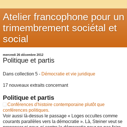
Atelier francophone pour un
trimembrement sociétal et
social
mercredi 26 décembre 2012
Politique et partis
Dans collection
5 -
Démocratie et vie juridique
17 nouveaux extraits concernant
Politique et partis
Conférences d'histoire contemporaine plutôt que
conférences politiques.
Voir aussi là-dessus le passage « Loges occultes comme
courants parallèles vers la démocratie ». Là, Steiner veut se