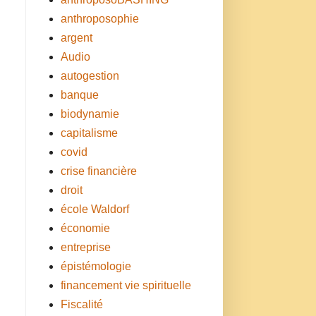
anthroposophie
argent
Audio
autogestion
banque
biodynamie
capitalisme
covid
crise financière
droit
école Waldorf
économie
entreprise
épistémologie
financement vie spirituelle
Fiscalité