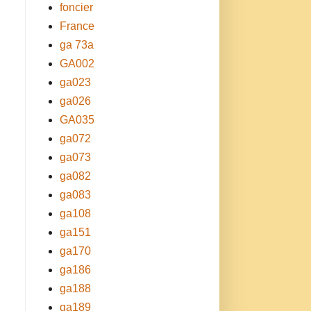
foncier
France
ga 73a
GA002
ga023
ga026
GA035
ga072
ga073
ga082
ga083
ga108
ga151
ga170
ga186
ga188
ga189