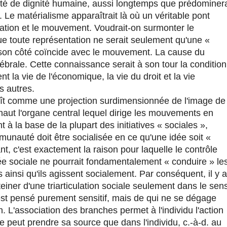
été de dignité humaine, aussi longtemps que prédominer
. Le matérialisme apparaîtrait là où un véritable pont
tation et le mouvement. Voudrait-on surmonter le
ue toute représentation ne serait seulement qu'une «
e son côté coïncide avec le mouvement. La cause du
rébrale. Cette connaissance serait à son tour la condition
la vie de l'économique, la vie du droit et la vie
es autres.
raît comme une projection surdimensionnée de l'image de
 haut l'organe central lequel dirige les mouvements en
 la base de la plupart des initiatives « sociales »,
munauté doit être socialisée en ce qu'une idée soit «
nt, c'est exactement la raison pour laquelle le contrôle
ée sociale ne pourrait fondamentalement « conduire » le
ainsi qu'ils agissent socialement. Par conséquent, il y a
einer d'une triarticulation sociale seulement dans le sen
est pensé purement sensitif, mais de qui ne se dégage
n. L'association des branches permet à l'individu l'action
ne peut prendre sa source que dans l'individu, c.-à-d. au