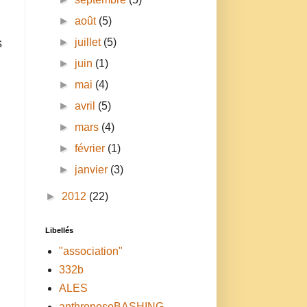
►
août
(5)
►
juillet
(5)
s
►
juin
(1)
►
mai
(4)
►
avril
(5)
►
mars
(4)
►
février
(1)
►
janvier
(3)
►
2012
(22)
Libellés
"association"
332b
ALES
anthroposoBASHING