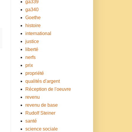
ga339
ga340
Goethe
histoire
international
justice
liberté
nerfs
prix
propriété
qualités d'argent
Réception de l'oeuvre
revenu
revenu de base
Rudolf Steiner
santé
science sociale