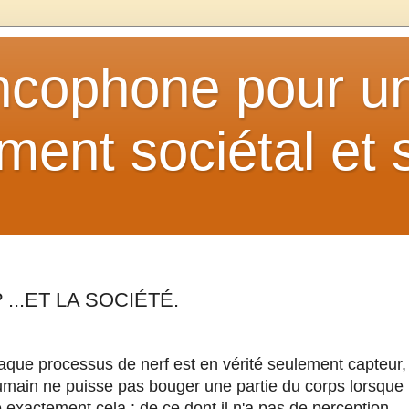
ancophone pour u
ent sociétal et s
? ...ET LA SOCIÉTÉ.
haque processus de nerf est en vérité seulement capteur,
humain ne puisse pas bouger une partie du corps lorsque
 exactement cela : de ce dont il n'a pas de perception,