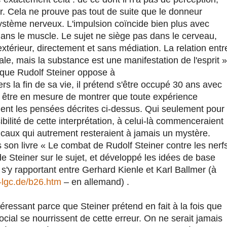
ir. Cela ne prouve pas tout de suite que le donneur
système nerveux. L'impulsion coïncide bien plus avec
ans le muscle. Le sujet ne siège pas dans le cerveau,
l'extérieur, directement et sans médiation. La relation entr
sale, mais la substance est une manifestation de l'esprit »
 que Rudolf Steiner oppose à
ers la fin de sa vie, il prétend s'être occupé 30 ans avec
nc être en mesure de montrer que toute expérience
ment les pensées décrites ci-dessus. Qui seulement pour
ibilité de cette interprétation, à celui-là commenceraient
aux qui autrement resteraient à jamais un mystère.
 son livre « Le combat de Rudolf Steiner contre les nerf
e Steiner sur le sujet, et développé les idées de base
 s'y rapportant entre Gerhard Kienle et Karl Ballmer (à
n-lgc.de/b26.htm
– en allemand) .
ntéressant parce que Steiner prétend en fait à la fois que
ocial se nourrissent de cette erreur. On ne serait jamais