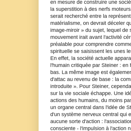
en mesure de construire une soci
la superstition à des nerfs moteurs
serait recherché entre la représen
matérialisme, on devrait déceler q
image-miroir » du sujet, lequel d
mouvement irait avant l'activité cé
préalable pour comprendre comment 
spirituelle se saisissent les unes l
En effet, la société actuelle appa
l'humain critiquée par Steiner : en
bas. La même image est également à
d'attac au revenu de base : la com
introduite ». Pour Steiner, cependa
sur la vie sociale échappe. Une id
actions des humains, du moins pas 
un organe central dans l'idée de St
d'un système nerveux central qui 
aucune sorte d'action : l'associatio
consciente - l'impulsion à l'action 