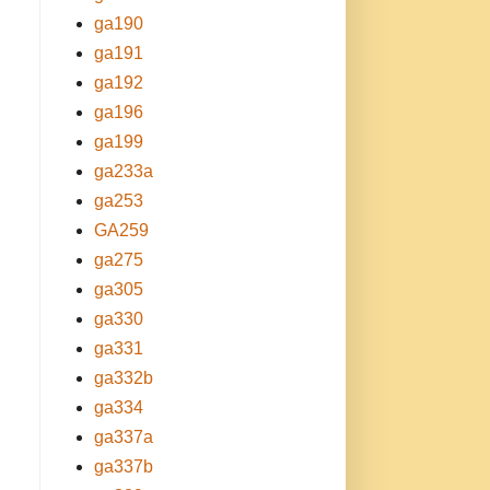
ga190
ga191
ga192
ga196
ga199
ga233a
ga253
GA259
ga275
ga305
ga330
ga331
ga332b
ga334
ga337a
ga337b