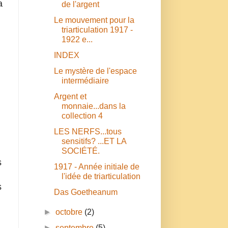
a
de l'argent
Le mouvement pour la
triarticulation 1917 -
1922 e...
INDEX
Le mystère de l'espace
intermédiaire
Argent et
monnaie...dans la
collection 4
LES NERFS...tous
sensitifs? ...ET LA
SOCIÉTÉ.
s
1917 - Année initiale de
l'idée de triarticulation
s
Das Goetheanum
►
octobre
(2)
►
septembre
(5)