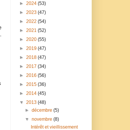
►
2024
(53)
►
2023
(47)
►
2022
(54)
e
►
2021
(52)
.
►
2020
(55)
►
2019
(47)
►
2018
(47)
►
2017
(34)
►
2016
(56)
s
►
2015
(36)
►
2014
(45)
▼
2013
(48)
►
décembre
(5)
▼
novembre
(8)
Intérêt et vieillissement