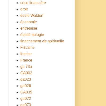
crise financière
droit
école Waldorf
économie
entreprise
épistémologie
financement vie spirituelle
Fiscalité
foncier
France
ga 73a
GA002
ga023
ga026
GA035
ga072
ga073