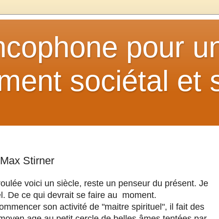
ancophone pour u
ent sociétal et s
 Max Stirner
éroulée voici un siècle, reste un penseur du présent. Je
el. De ce qui devrait se faire au moment.
encer son activité de "maitre spirituel", il fait des
moyen age au petit cercle de belles âmes tentées par