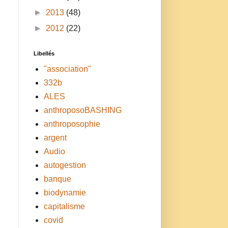
►
2013
(48)
►
2012
(22)
Libellés
"association"
n
332b
ALES
anthroposoBASHING
anthroposophie
argent
Audio
autogestion
banque
biodynamie
capitalisme
covid