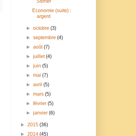
Stirner
Economie (suite) :
argent
►
octobre
(3)
►
septembre
(4)
►
août
(7)
►
juillet
(4)
►
juin
(5)
►
mai
(7)
►
avril
(5)
►
mars
(5)
►
février
(5)
►
janvier
(6)
►
2015
(36)
►
2014
(45)