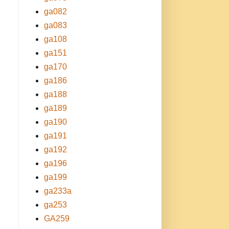
ga082
ga083
ga108
ga151
ga170
ga186
ga188
ga189
ga190
ga191
ga192
ga196
ga199
ga233a
ga253
GA259