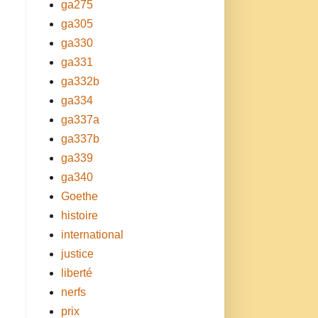
ga275
ga305
ga330
ga331
ga332b
ga334
ga337a
ga337b
ga339
ga340
Goethe
histoire
international
justice
liberté
nerfs
prix