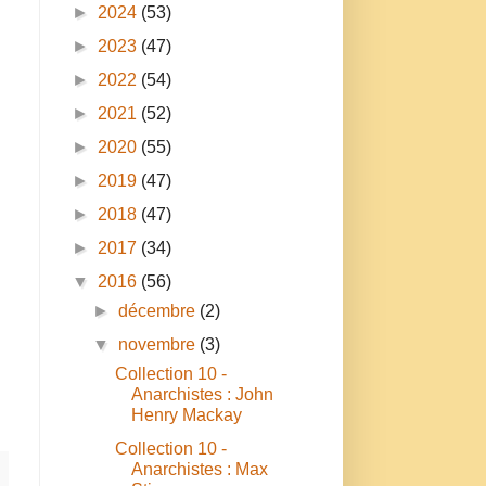
►
2024
(53)
►
2023
(47)
►
2022
(54)
►
2021
(52)
►
2020
(55)
►
2019
(47)
►
2018
(47)
►
2017
(34)
▼
2016
(56)
►
décembre
(2)
▼
novembre
(3)
Collection 10 -
Anarchistes : John
Henry Mackay
Collection 10 -
Anarchistes : Max