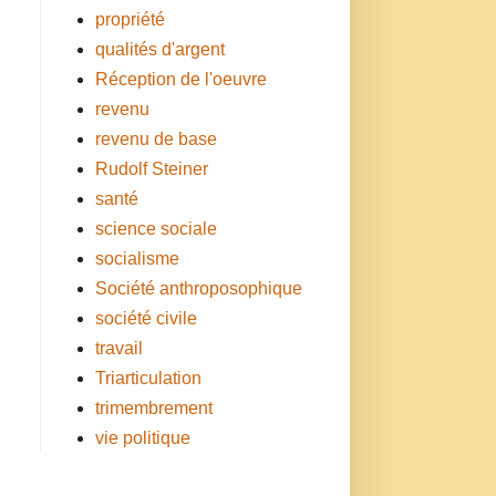
propriété
qualités d'argent
Réception de l'oeuvre
revenu
revenu de base
Rudolf Steiner
santé
science sociale
socialisme
Société anthroposophique
société civile
travail
Triarticulation
trimembrement
vie politique